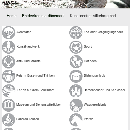
Home
Entdecken sie dänemark
Kunstcentret silkeborg bad
Aktivitäten
Zoo oder Ver­gnügungspark
Kunst­Handwerk
Sport
Antik und Märkte
Hofladen
Feiern, Essen und Trinken
Bildungs­urlaub
Ferien auf dem Bauernhof
Herrenhäuser und Schlösser
Museum und Sehens­würdigkeit
Wasser­erlebnis
Fahrrad Touren
Pferde