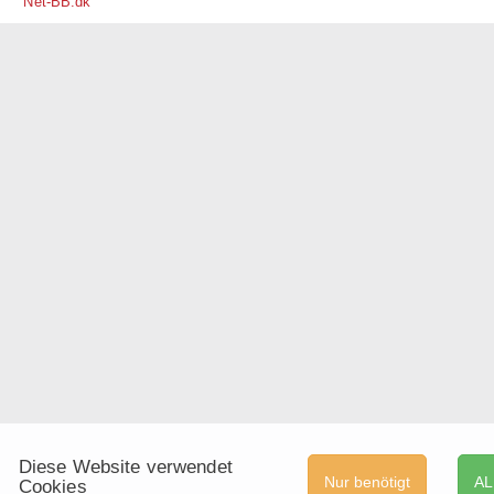
Net-BB.dk
Diese Website verwendet
Nur benötigt
AL
Cookies