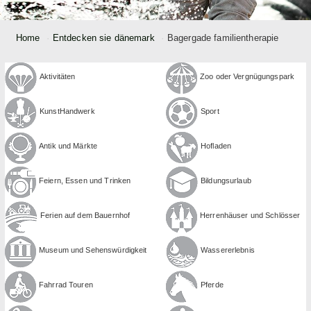
Home
Entdecken sie dänemark
Bagergade familientherapie
Aktivitäten
Zoo oder Ver­gnügungspark
Kunst­Handwerk
Sport
Antik und Märkte
Hofladen
Feiern, Essen und Trinken
Bildungs­urlaub
Ferien auf dem Bauernhof
Herrenhäuser und Schlösser
Museum und Sehens­würdigkeit
Wasser­erlebnis
Fahrrad Touren
Pferde