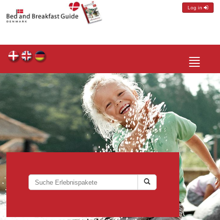
Log in
Toggle
navigatio