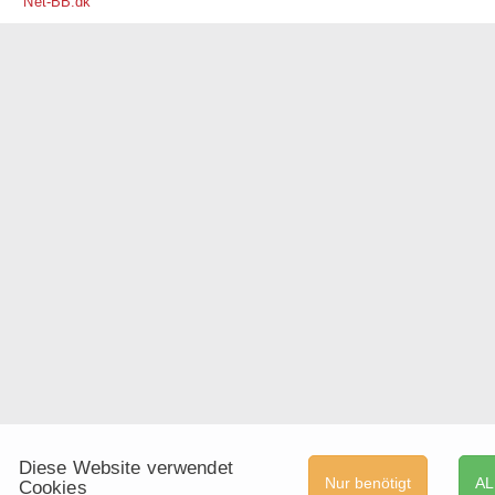
Net-BB.dk
Diese Website verwendet
Nur benötigt
AL
Cookies