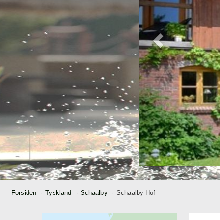
Forsiden
Tyskland
Schaalby
Schaalby Hof