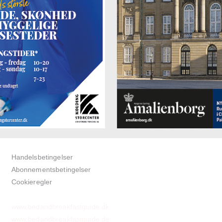
Handelsbetingelser
Abonnementsbetingelser
Cookieregler
www.bedandbreakfastguide.dk
www.bedandbreakfastguide.de