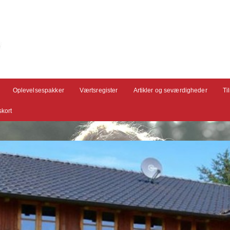
Oplevelsespakker
Værtsregister
Artikler og seværdigheder
Ti
kort