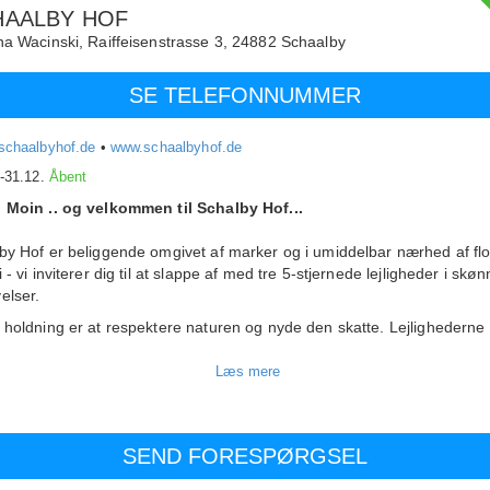
HAALBY HOF
na Wacinski,
Raiffeisenstrasse 3,
24882
Schaalby
SE TELEFONNUMMER
schaalbyhof.de
•
www.schaalbyhof.de
.-31.12.
Åbent
 Moin .. og velkommen til Schalby Hof...
by Hof er beliggende omgivet af marker og i umiddelbar nærhed af fl
 - vi inviterer dig til at slappe af med tre 5-stjernede lejligheder i skø
elser.
 holdning er at respektere naturen og nyde den skatte. Lejlighederne 
ttet meget høj kvalitet og med en meget speciel kærlighed og sans for
er.
gheden
Wienstuv
er beliggende i stueetagen og rummer 65 kvm for 2
ner. En komfortabel stue, et fuldt udstyret køkken, et soveværelse - al
ret med eksklusive materialer. Lejligheden har også et brusebad med
t over den romantiske have. Luksus venter på dig. Dejlig bålplads til
esommeraftener og et med omhu designet terrasseområde invitere vo