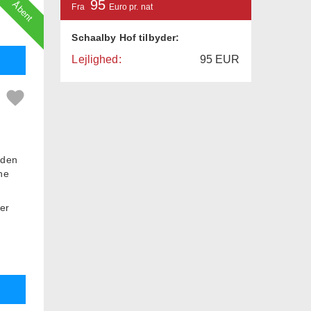
95
Åbent
Fra
Euro pr. nat
Schaalby Hof tilbyder:
Lejlighed:
95
EUR
oden
nne
er
le
res