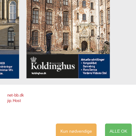
net-bb.dk
jip.Host
Kun nødvendige
ALLE OK