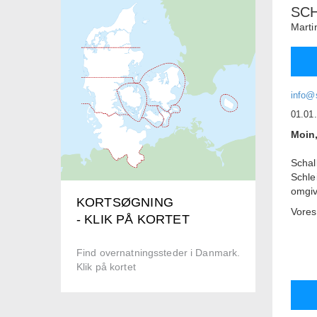
SC
Marti
info@
01.01
Moin,
Schal
Schlei
omgiv
KORTSØGNING
Vores
- KLIK PÅ KORTET
indre
detalj
Find overnatningssteder i Danmark.
Lejli
Klik på kortet
perso
udsty
udsig
kølig