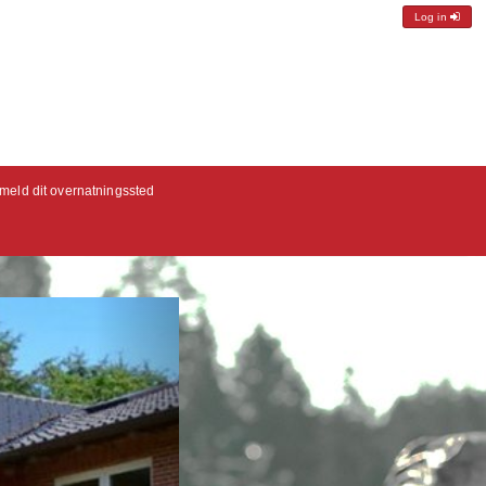
Log in
lmeld dit overnatningssted