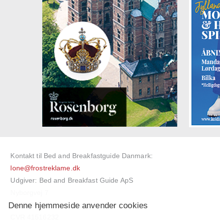
Kontakt til Bed and Breakfastguide Danmark:
lone@frostreklame.dk
Udgiver: Bed and Breakfast Guide ApS
Nyborgvej 7
Denne hjemmeside anvender cookies
5750 Ringe
CVR 41516232