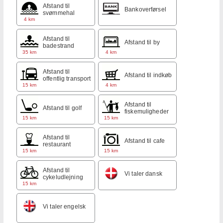
Afstand til
Bankoverførsel
svømmehal
4 km
Afstand til
Afstand til by
badestrand
35 km
4 km
Afstand til
Afstand til indkøb
offentlig transport
15 km
4 km
Afstand til
Afstand til golf
fiskemuligheder
15 km
15 km
Afstand til
Afstand til cafe
restaurant
15 km
15 km
Afstand til
Vi taler dansk
cykeludlejning
15 km
Vi taler engelsk