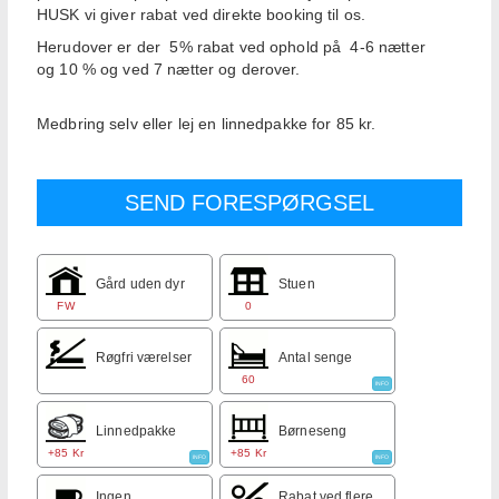
HUSK vi giver rabat ved direkte booking til os.
Herudover er der 5% rabat ved ophold på 4-6 nætter
og 10 % og ved 7 nætter og derover.
Medbring selv eller lej en linnedpakke for 85 kr.
Gård uden dyr
Stuen
FW
0
Røgfri værelser
Antal senge
60
INFO
Linnedpakke
Børneseng
+85 Kr
+85 Kr
INFO
INFO
Ingen
Rabat ved flere