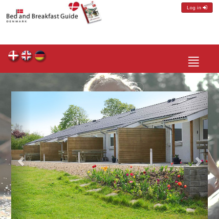
Log in
Toggle
navigatio