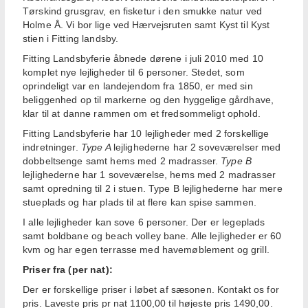
Tørskind grusgrav, en fisketur i den smukke natur ved
Holme Å. Vi bor lige ved Hærvejsruten samt Kyst til Kyst
stien i Fitting landsby.
Fitting Landsbyferie åbnede dørene i juli 2010 med 10
komplet nye lejligheder til 6 personer. Stedet, som
oprindeligt var en landejendom fra 1850, er med sin
beliggenhed op til markerne og den hyggelige gårdhave,
klar til at danne rammen om et fredsommeligt ophold.
Fitting Landsbyferie har 10 lejligheder med 2 forskellige
indretninger.
Type A
lejlighederne har 2 soveværelser med
dobbeltsenge samt hems med 2 madrasser.
Type B
lejlighederne har 1 soveværelse, hems med 2 madrasser
samt opredning til 2 i stuen. Type B lejlighederne har mere
stueplads og har plads til at flere kan spise sammen.
I alle lejligheder kan sove 6 personer. Der er legeplads
samt boldbane og beach volley bane. Alle lejligheder er 60
kvm og har egen terrasse med havemøblement og grill.
Priser fra (per nat):
Der er forskellige priser i løbet af sæsonen. Kontakt os for
pris. Laveste pris pr nat 1100,00 til højeste pris 1490,00.