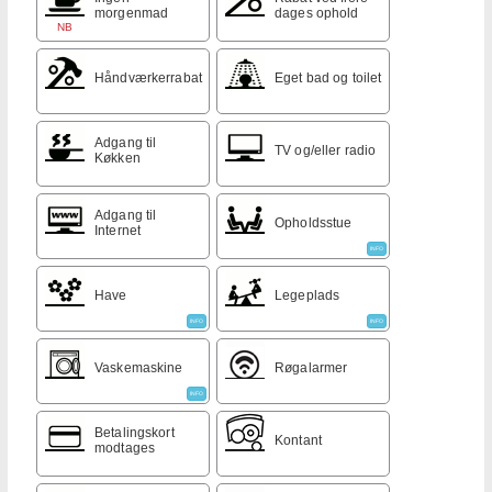
morgenmad
dages ophold
NB
Håndværkerrabat
Eget bad og toilet
Adgang til
TV og/eller radio
Køkken
Adgang til
Opholdsstue
Internet
INFO
Have
Legeplads
INFO
INFO
Vaskemaskine
Røgalarmer
INFO
Betalingskort
Kontant
modtages