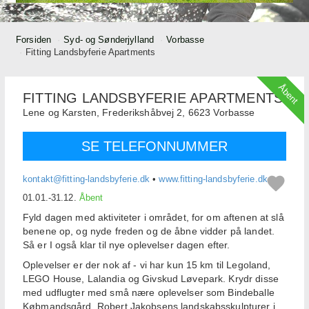
Forsiden
Syd- og Sønderjylland
Vorbasse
Fitting Landsbyferie Apartments
Åbent
FITTING LANDSBYFERIE APARTMENTS
Lene og Karsten,
Frederikshåbvej 2,
6623
Vorbasse
SE TELEFONNUMMER
kontakt@fitting-landsbyferie.dk
•
www.fitting-landsbyferie.dk
01.01.-31.12.
Åbent
Fyld dagen med aktiviteter i området, for om aftenen at slå
benene op, og nyde freden og de åbne vidder på landet.
Så er I også klar til nye oplevelser dagen efter.
Oplevelser er der nok af - vi har kun 15 km til Legoland,
LEGO House, Lalandia og Givskud Løvepark. Krydr disse
med udflugter med små nære oplevelser som Bindeballe
Købmandsgård, Robert Jakobsens landskabsskulpturer i