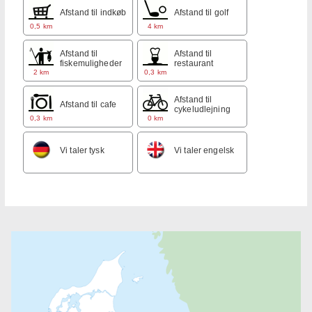
Afstand til indkøb
Afstand til golf
0,5 km
4 km
Afstand til
Afstand til
fiskemuligheder
restaurant
2 km
0,3 km
Afstand til
Afstand til cafe
cykeludlejning
0,3 km
0 km
Vi taler tysk
Vi taler engelsk