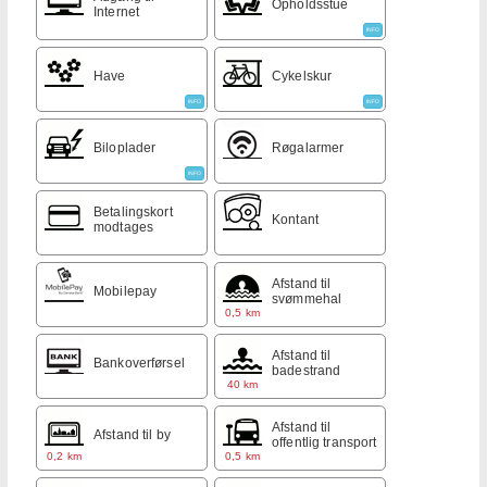
Opholdsstue
Internet
INFO
Have
Cykelskur
INFO
INFO
Biloplader
Røgalarmer
INFO
Betalingskort
Kontant
modtages
Afstand til
Mobilepay
svømmehal
0,5 km
Afstand til
Bankoverførsel
badestrand
40 km
Afstand til
Afstand til by
offentlig transport
0,2 km
0,5 km