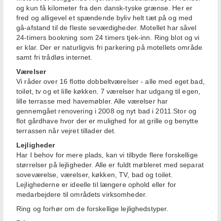
og kun få kilometer fra den dansk-tyske grænse. Her er
fred og alligevel et spændende byliv helt tæt på og med
gå-afstand til de fleste seværdigheder. Motellet har såvel
24-timers bookning som 24 timers tjek-inn. Ring blot og vi
er klar. Der er naturligvis fri parkering på motellets område
samt fri trådløs internet.
Værelser
Vi råder over 16 flotte dobbeltværelser - alle med eget bad,
toilet, tv og et lille køkken. 7 værelser har udgang til egen,
lille terrasse med havemøbler. Alle værelser har
gennemgået renovering i 2008 og nyt bad i 2011.Stor og
flot gårdhave hvor der er mulighed for at grille og benytte
terrassen når vejret tillader det.
Lejligheder
Har I behov for mere plads, kan vi tilbyde flere forskellige
størrelser på lejligheder. Alle er fuldt møbleret med separat
soveværelse, værelser, køkken, TV, bad og toilet.
Lejlighederne er ideelle til længere ophold eller for
medarbejdere til områdets virksomheder.
Ring og forhør om de forskellige lejlighedstyper.