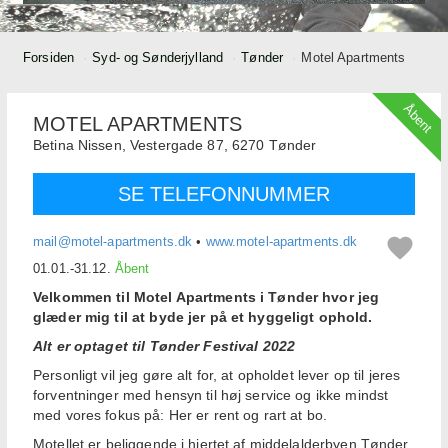
Forsiden
Syd- og Sønderjylland
Tønder
Motel Apartments
Åbent
MOTEL APARTMENTS
Betina Nissen,
Vestergade 87,
6270
Tønder
SE TELEFONNUMMER
mail@motel-apartments.dk
•
www.motel-apartments.dk
01.01.-31.12.
Åbent
Velkommen til Motel Apartments i Tønder hvor jeg
glæder mig til at byde jer på et hyggeligt ophold.
Alt er optaget til Tønder Festival 2022
Personligt vil jeg gøre alt for, at opholdet lever op til jeres
forventninger med hensyn til høj service og ikke mindst
med vores fokus på: Her er rent og rart at bo.
Motellet er beliggende i hjertet af middelalderbyen Tønder