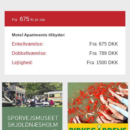
675
Fra
Kr pr. nat
Motel Apartments tilbyder:
Enkeltværelse:
Fra
675
DKK
Dobbeltværelse:
Fra
789
DKK
Lejlighed:
Fra
1500
DKK