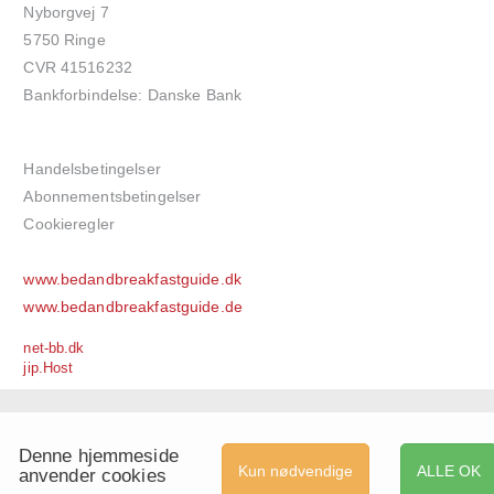
Nyborgvej 7
5750 Ringe
CVR 41516232
Bankforbindelse: Danske Bank
Handelsbetingelser
Abonnementsbetingelser
Cookieregler
www.bedandbreakfastguide.dk
www.bedandbreakfastguide.de
net-bb.dk
jip.Host
Denne hjemmeside
Kun nødvendige
ALLE OK
anvender cookies