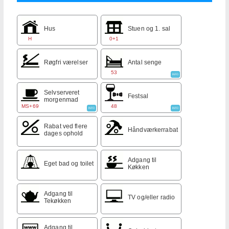
Hus
Stuen og 1. sal
H
0+1
Røgfri værelser
Antal senge
53
INFO
Selvserveret
Festsal
morgenmad
MS+69
48
INFO
INFO
Rabat ved flere
Håndværkerrabat
dages ophold
Adgang til
Eget bad og toilet
Køkken
Adgang til
TV og/eller radio
Tekøkken
Adgang til