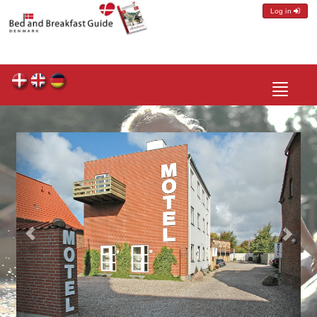
Log in
Toggle
navigatio