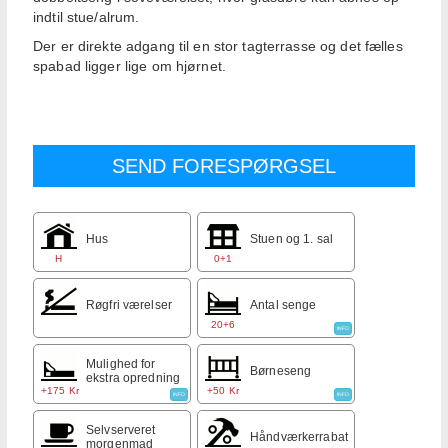
indtil stue/alrum.
Der er direkte adgang til en stor tagterrasse og det fælles
spabad ligger lige om hjørnet.
Hus
Stuen og 1. sal
H
0+1
Røgfri værelser
Antal senge
20+6
INFO
Mulighed for
Børneseng
ekstra opredning
+175 Kr
+50 Kr
INFO
INFO
Selvserveret
Håndværkerrabat
morgenmad