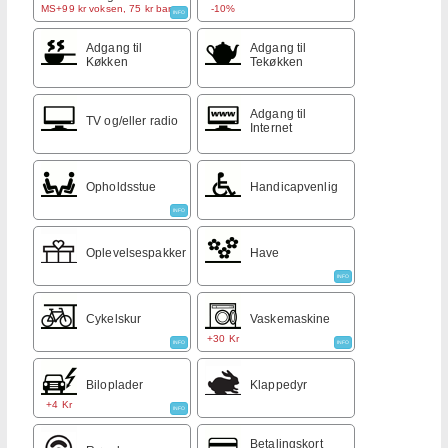
MS+99 kr voksen, 75 kr barn
-10%
INFO
Adgang til
Adgang til
Køkken
Tekøkken
Adgang til
TV og/eller radio
Internet
Opholdsstue
Handicapvenlig
INFO
Oplevelsespakker
Have
INFO
Cykelskur
Vaskemaskine
+30 Kr
INFO
INFO
Biloplader
Klappedyr
+4 Kr
INFO
Betalingskort