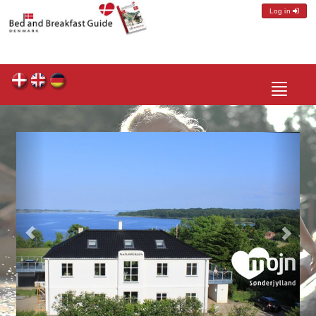
Log in
Toggle
navigatio