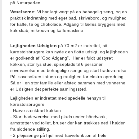
på Naturperlen.
Værelserne:
Vi har lagt vægt på en behagelig seng, og en
praktisk indretning med eget bad, skrivebord, og mulighed
for kaffe, te og chokolade. Adgang til fælles bryggers med
køleskab, mikroovn og kaffemaskine.
Lejligheden Udsigten
på 70 m2 er indrettet, så
kørestolsbrugere kan nyde den flotte udsigt, og lejligheden
er godkendt af "God Adgang". Her er fuldt udstyret
køkken, stor lys stue, spiseplads til 6 personer,
soveværelse med behagelige senge og stort badeværelse.
På sovesofaen i stuen og mulighed for ekstra opredning.
Så er I en stor familie eller afsted sammen med vennerne,
er Udsigten det perfekte samlingssted.
Lejligheden er indrettet med specielle hensyn til
kørestolsbrugere:
- Hæve-sænkbart køkken
- Stort badeværelse med plads under håndvask,
armstøtter ved toilet, bruser der kan trækkes ned i højden
fra siddende stilling.
- 2 plejesenge på hjul med hævefunktion af hele