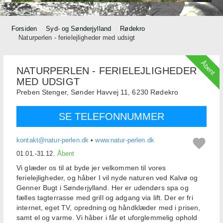
Forsiden
Syd- og Sønderjylland
Rødekro
Naturperlen - ferielejligheder med udsigt
Åbent
NATURPERLEN - FERIELEJLIGHEDER
MED UDSIGT
Preben Stenger,
Sønder Havvej 11,
6230
Rødekro
SE TELEFONNUMMER
kontakt@natur-perlen.dk
•
www.natur-perlen.dk
01.01.-31.12.
Åbent
Vi glæder os til at byde jer velkommen til vores
ferielejligheder, og håber I vil nyde naturen ved Kalvø og
Genner Bugt i Sønderjylland. Her er udendørs spa og
fælles tagterrasse med grill og adgang via lift. Der er fri
internet, eget TV, opredning og håndklæder med i prisen,
samt el og varme. Vi håber i får et uforglemmelig ophold