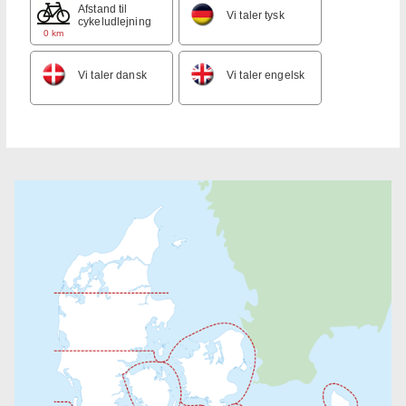
Afstand til
Vi taler tysk
cykeludlejning
0 km
Vi taler dansk
Vi taler engelsk