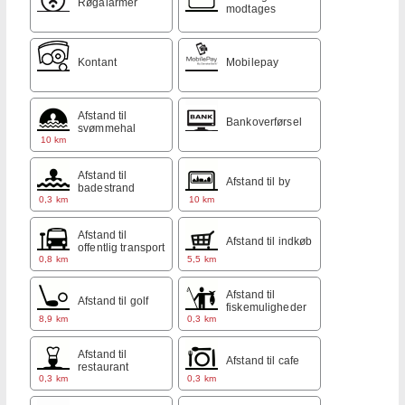
Røgalarmer
modtages
Kontant
Mobilepay
Afstand til
Bankoverførsel
svømmehal
10 km
Afstand til
Afstand til by
badestrand
0,3 km
10 km
Afstand til
Afstand til indkøb
offentlig transport
0,8 km
5,5 km
Afstand til
Afstand til golf
fiskemuligheder
8,9 km
0,3 km
Afstand til
Afstand til cafe
restaurant
0,3 km
0,3 km