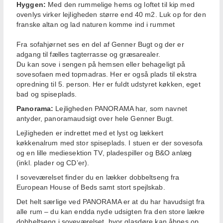
Hyggen:
Med den rummelige hems og loftet til kip med
ovenlys virker lejligheden større end 40 m2. Luk op for den
franske altan og lad naturen komme ind i rummet
Fra sofahjørnet ses en del af Genner Bugt og der er
adgang til fælles tagterrasse og græsarealer.
Du kan sove i sengen på hemsen eller behageligt på
sovesofaen med topmadras. Her er også plads til ekstra
opredning til 5. person. Her er fuldt udstyret køkken, eget
bad og spiseplads.
Panorama:
Lejligheden PANORAMA har, som navnet
antyder, panoramaudsigt over hele Genner Bugt.
Lejligheden er indrettet med et lyst og lækkert
køkkenalrum med stor spiseplads. I stuen er der sovesofa
og en lille mediesektion TV, pladespiller og B&O anlæg
(inkl. plader og CD’er).
I soveværelset finder du en lækker dobbeltseng fra
European House of Beds samt stort spejlskab.
Det helt særlige ved PANORAMA er at du har havudsigt fra
alle rum – du kan endda nyde udsigten fra den store lækre
dobbeltseng i soveværelset, hvor glasdøre kan åbnes op