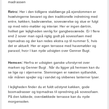
madrassen
Retro:
Her i den tidligere staldlænge på ejendommen er
hvælvingerne bevaret og den traditionelle indretning med
entre, køkken, badeværelse, soveværelse og stue er fulgt
op med retro-møbler og interiør. Her er ingen dørtrin,
hvilket gør lejligheden venlig for gangbesværede. Er I flere
end 2 sover man også rigtig godt på sovesofaen med
topmadras og der kan redes ekstra op til nummer 5, hvis
det er aktuelt. Her er egen terrasse med havemøbler og
parasol, hvor I kan nyde udsigten over Genner Bugt.
Hemsen:
Herfra er udsigten ganske uforstyrret over
marken og Genner Bugt . Når du ligger på hemsen kan du
se lige op i stjernerne. Stemningen er næsten sydlandsk,
når månen spejler sig i vandet og skibenes lanterner lyser.
I lejligheden finder du et fuldt udstyret køkken, gode
boxmadrasser og topmadras til opredning på sovesofaen.
På den lukkede, overdækkede terrasse kan du nyde
morgensolen.