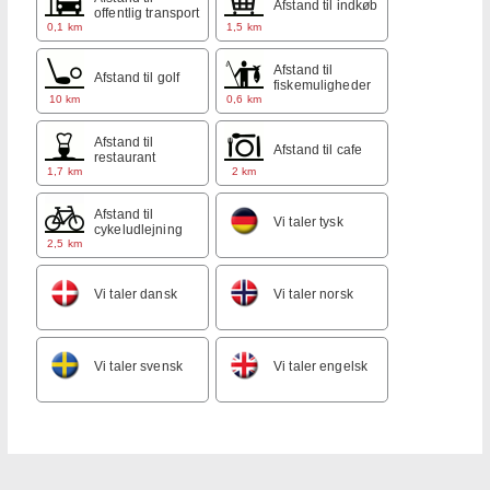
Afstand til indkøb
offentlig transport
0,1 km
1,5 km
Afstand til
Afstand til golf
fiskemuligheder
10 km
0,6 km
Afstand til
Afstand til cafe
restaurant
1,7 km
2 km
Afstand til
Vi taler tysk
cykeludlejning
2,5 km
Vi taler dansk
Vi taler norsk
Vi taler svensk
Vi taler engelsk