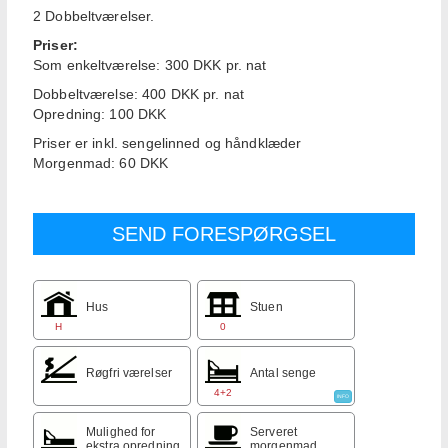
2 Dobbeltværelser.
Priser:
Som enkeltværelse: 300 DKK pr. nat
Dobbeltværelse: 400 DKK pr. nat
Opredning: 100 DKK
Priser er inkl. sengelinned og håndklæder
Morgenmad: 60 DKK
Hus
Stuen
H
0
Røgfri værelser
Antal senge
4+2
INFO
Mulighed for
Serveret
ekstra opredning
morgenmad