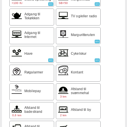
+100 Kr
SB+50
INFO
INFO
Adgang til
TV og/eller radio
Tekøkken
Adgang til
Marguritteruten
Internet
INFO
Have
Cykelskur
INFO
INFO
Røgalarmer
Kontant
Afstand til
Mobilepay
svømmehal
3 km
Afstand til
Afstand til by
badestrand
0,6 km
2 km
Afstand til