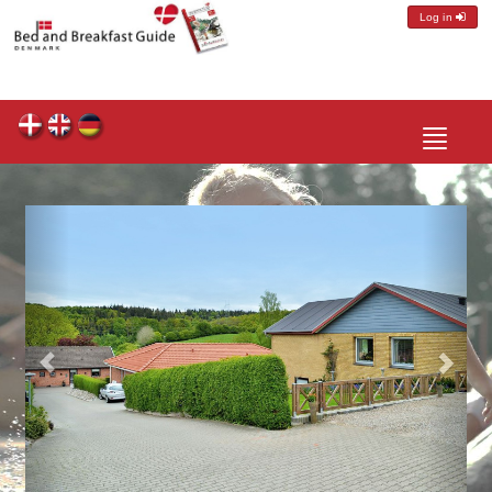
Log in
Toggle
navigatio