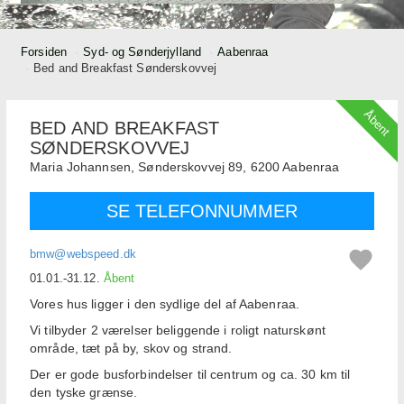
Forsiden
Syd- og Sønderjylland
Aabenraa
Bed and Breakfast Sønderskovvej
Åbent
BED AND BREAKFAST
SØNDERSKOVVEJ
Maria Johannsen,
Sønderskovvej 89,
6200
Aabenraa
SE TELEFONNUMMER
bmw@webspeed.dk
01.01.-31.12.
Åbent
Vores hus ligger i den sydlige del af Aabenraa.
Vi tilbyder 2 værelser beliggende i roligt naturskønt
område, tæt på by, skov og strand.
Der er gode busforbindelser til centrum og ca. 30 km til
den tyske grænse.