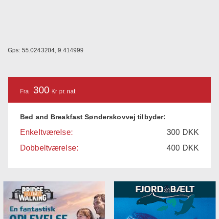
Gps: 55.0243204, 9.414999
300
Fra
Kr pr. nat
Bed and Breakfast Sønderskovvej tilbyder:
Enkeltværelse:
300
DKK
Dobbeltværelse:
400
DKK