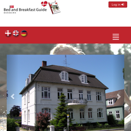
Log in
Toggle
navigatio