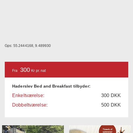
Gps: 55.2444168, 9.489930
300
Fra
Kr pr. nat
Haderslev Bed and Breakfast tilbyder:
Enkeltværelse:
300
DKK
Dobbeltværelse:
500
DKK