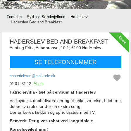
Forsiden
Syd- og Sønderjylland
Haderslev
Haderslev Bed and Breakfast
Åbent
HADERSLEV BED AND BREAKFAST
Anni og Fritz,
Aabenraavej 10,1,
6100
Haderslev
SE TELEFONNUMMER
annierichsen@mail.tele.dk
01.01.-31.12.
Åbent
Patriciervilla - tæt på centrum af Haderslev
Vi tilbyder 4 dobbeltværelser og et enkeltværelse. I det ene
dobbeltværelse er der en ekstra seng.
Der er fælles køkken og opholdsstue med TV.
Bemærk: Der gives rabat ved langtidsleje.
Kørselsvejledning: