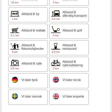
12 km
2 km
Afstand til
Afstand til by
offentlig transport
1 km
0,5 km
Afstand til indkøb
Afstand til golf
0,1 km
4 km
Afstand til
Afstand til
fiskemuligheder
restaurant
6 km
0,5 km
Afstand til
Afstand til cafe
cykeludlejning
0,8 km
2 km
Vi taler tysk
Vi taler norsk
Vi taler svensk
Vi taler engelsk