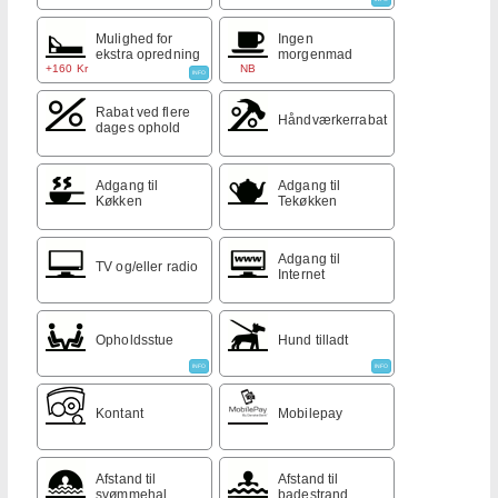
Mulighed for
Ingen
ekstra opredning
morgenmad
+160 Kr
NB
INFO
Rabat ved flere
Håndværkerrabat
dages ophold
Adgang til
Adgang til
Køkken
Tekøkken
Adgang til
TV og/eller radio
Internet
Opholdsstue
Hund tilladt
INFO
INFO
Kontant
Mobilepay
Afstand til
Afstand til
svømmehal
badestrand