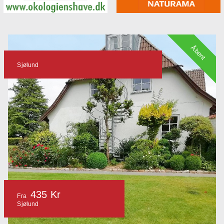
Åbent
Sjølund
435 Kr
Fra
Sjølund