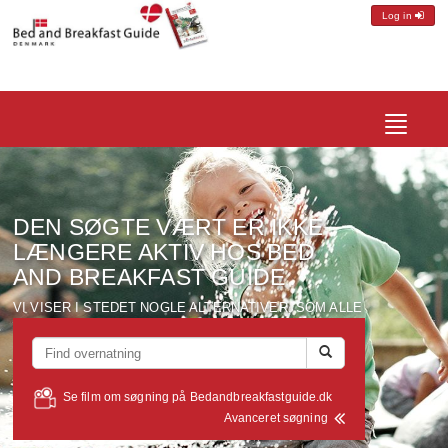
Log in
Toggle
navigatio
DEN SØGTE VÆRT ER IKKE
LÆNGERE AKTIV HOS BED
AND BREAKFAST GUIDE
VI VISER I STEDET NOGLE ALTERNATIVER, SOM ALLE
LIGGER I EN RADIUS AF CA. 10 KM FRA DEN VÆRT DU
SØGTE PÅ...
Se film om søgning på Bedandbreakfastguide.dk
Avanceret søgning