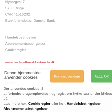
Nyborgvej 7
5750 Ringe
CVR 41516232
Bankforbindelse: Danske Bank
Handelsbetingelser
Abonnementsbetingelser
Cookieregler
www.bedandbreakfastguide.dk
www.bedandbreakfastguide.de
Denne hjemmeside
Kun nødvendige
ALLE OK
anvender cookies
net-bb.dk
jip.Host
Der anvendes cookies til
at forbedre brugeroplevelsen og registrere hvilke værter der klikkes
på.
Læs mere her:
Cookieregler
eller her:
Handelsbetingelser
Abonnementsbetingelser