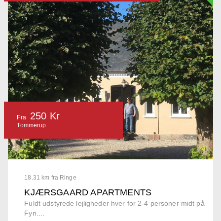
250 Kr
Fra
Tommerup
18.31 km fra Ringe
KJÆRSGAARD APARTMENTS
Fuldt udstyrede lejligheder hver for 2-4 personer midt på
Fyn....