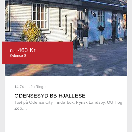
460 Kr
Fra
Odense S
14.74 km fra Ringe
ODENSESYD BB HJALLESE
Tæt på Odense City, Tinderbox, Fynsk Landsby, OUH og
Zoo....