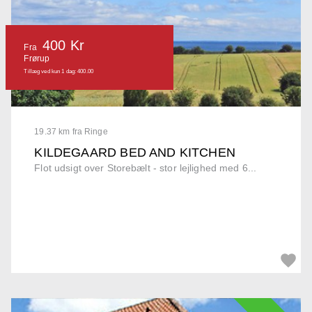
400 Kr
Fra
Frørup
Tillæg ved kun 1 dag: 400.00
19.37 km fra Ringe
KILDEGAARD BED AND KITCHEN
Flot udsigt over Storebælt - stor lejlighed med 6...