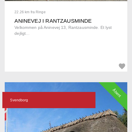
22.26 km fra Ringe
ANINEVEJ I RANTZAUSMINDE
Velkommen på Aninevej 13, Rantzausminde. Et lyst
dejligt...
Åbent
Svendborg