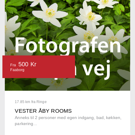
500 Kr
Fra
Faaborg
17.85 km fra Ringe
VESTER ÅBY ROOMS
Anneks til 2 personer med egen indgang, bad, køkken,
parkering...