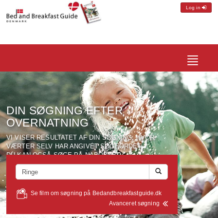
Log in
Toggle
navigatio
DIN SØGNING EFTER
OVERNATNING
VI VISER RESULTATET AF DIN SØGNING, HVOR
VÆRTER SELV HAR ANGIVET SØGEORDET.
DU KAN OGSÅ SØGE PÅ NABOBYER,
SEVÆRDIGHEDER, VÆRTSNAVN ELLER ANDRE
SØGEORD VÆRTERNE MÅTTE HAVE ANGIVET FOR
DERES OMRÅDE.
Se film om søgning på Bedandbreakfastguide.dk
Avanceret søgning