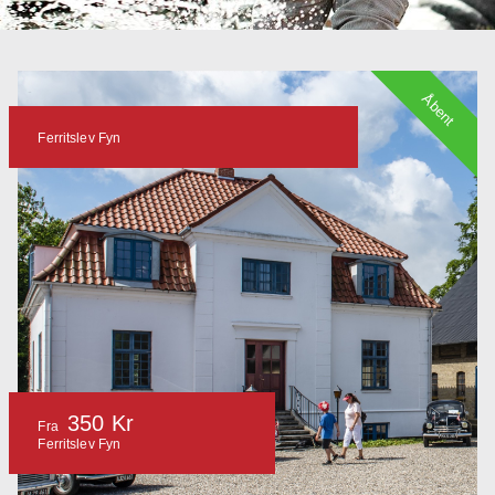
Åbent
Ferritslev Fyn
350 Kr
Fra
Ferritslev Fyn