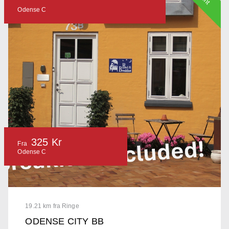
Odense C
325 Kr
Fra
Odense C
19.21 km fra Ringe
ODENSE CITY BB