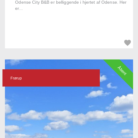
Odense City B&B er belliggende i hjertet af Odense. Her
er...
Åbent
Frørup