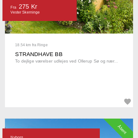
275 Kr
Fra
Vester Skerninge
18.54 km fra Ringe
STRANDHAVE BB
To dejlige værelser udlejes ved Ollerup Sø og nær...
Åbent
Nyborg