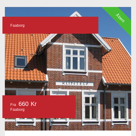
Åbent
Faaborg
660 Kr
Fra
Faaborg