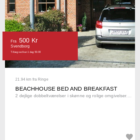
500 Kr
Fra
Svendborg
Tillæg ved kun 1 dag: 50.00
21.94 km fra Ringe
BEACHHOUSE BED AND BREAKFAST
2 dejlige dobbeltværelser i skønne og rolige omgivelser....