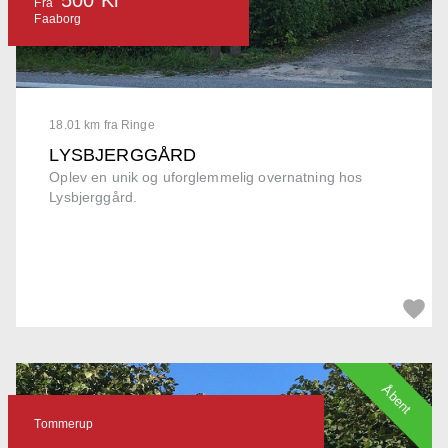
Fra
Faaborg
18.01 km fra Ringe
LYSBJERGGÅRD
Oplev en unik og uforglemmelig overnatning hos
Lysbjerggård.
Åbent
Tommerup