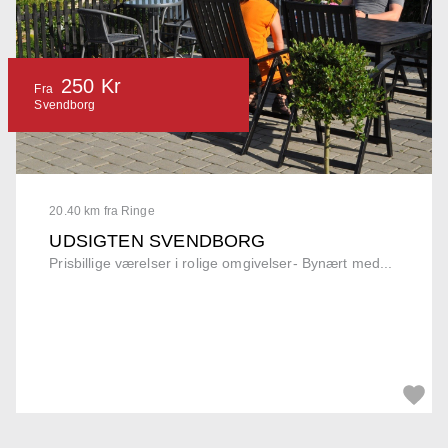
250 Kr
Fra
Svendborg
20.40 km fra Ringe
UDSIGTEN SVENDBORG
Prisbillige værelser i rolige omgivelser- Bynært med...