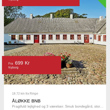
699 Kr
Fra
Nyborg
18.72 km fra Ringe
ÅLØKKE BNB
Pragtfuld lejlighed og 3 værelser. Smuk bondegård, stor...