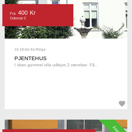
400 Kr
Fra
Odense C
19.18 km fra Ringe
PJENTEHUS
I skøn gammel villa udlejes 2 værelser. Få...
Åbent