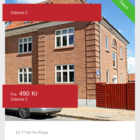
Åbent
Odense C
490 Kr
Fra
Odense C
19.77 km fra Ringe