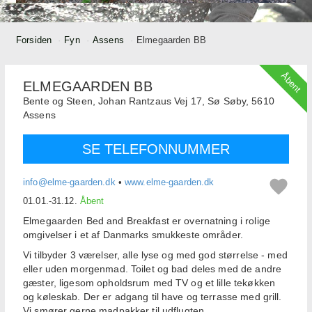
Forsiden
Fyn
Assens
Elmegaarden BB
Åbent
ELMEGAARDEN BB
Bente og Steen,
Johan Rantzaus Vej 17, Sø Søby,
5610
Assens
SE TELEFONNUMMER
info@elme-gaarden.dk
•
www.elme-gaarden.dk
01.01.-31.12.
Åbent
Elmegaarden Bed and Breakfast er overnatning i rolige
omgivelser i et af Danmarks smukkeste områder.
Vi tilbyder 3 værelser, alle lyse og med god størrelse - med
eller uden morgenmad. Toilet og bad deles med de andre
gæster, ligesom opholdsrum med TV og et lille tekøkken
og køleskab. Der er adgang til have og terrasse med grill.
Vi smører gerne madpakker til udflugten.