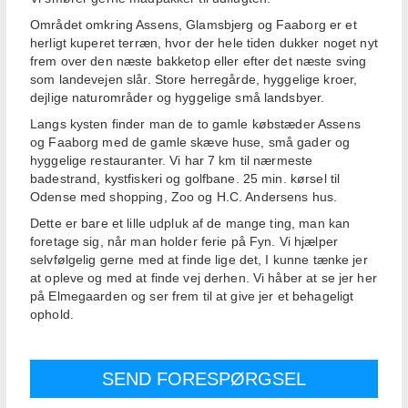
Området omkring Assens, Glamsbjerg og Faaborg er et
herligt kuperet terræn, hvor der hele tiden dukker noget nyt
frem over den næste bakketop eller efter det næste sving
som landevejen slår. Store herregårde, hyggelige kroer,
dejlige naturområder og hyggelige små landsbyer.
Langs kysten finder man de to gamle købstæder Assens
og Faaborg med de gamle skæve huse, små gader og
hyggelige restauranter. Vi har 7 km til nærmeste
badestrand, kystfiskeri og golfbane. 25 min. kørsel til
Odense med shopping, Zoo og H.C. Andersens hus.
Dette er bare et lille udpluk af de mange ting, man kan
foretage sig, når man holder ferie på Fyn. Vi hjælper
selvfølgelig gerne med at finde lige det, I kunne tænke jer
at opleve og med at finde vej derhen. Vi håber at se jer her
på Elmegaarden og ser frem til at give jer et behageligt
ophold.