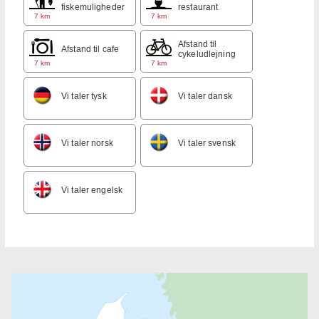
fiskemuligheder
restaurant
7 km
7 km
Afstand til
Afstand til cafe
cykeludlejning
7 km
7 km
Vi taler tysk
Vi taler dansk
Vi taler norsk
Vi taler svensk
Vi taler engelsk