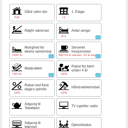
Gård uden dyr
1. Etage
FW
+1
Røgfri værelser
Antal senge
4+2
INFO
Mulighed for
Serveret
ekstra opredning
morgenmad
+200 Kr
SB+50 kr voksen, 25 kr barn
INFO
INFO
Rabat for børn
Madpakker
under 4 år
+50 Kr
-20%
INFO
INFO
Rabat ved flere
Håndværkerrabat
dages ophold
-10%
-10%
Adgang til
TV og/eller radio
Tekøkken
Adgang til
Opholdsstue
Internet