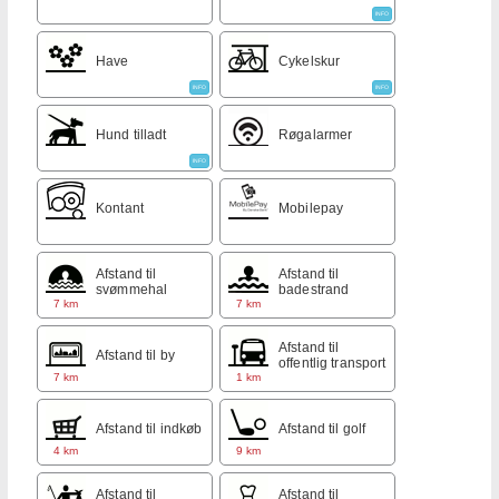
INFO
Have
Cykelskur
INFO
INFO
Hund tilladt
Røgalarmer
INFO
Kontant
Mobilepay
Afstand til
Afstand til
svømmehal
badestrand
7 km
7 km
Afstand til
Afstand til by
offentlig transport
7 km
1 km
Afstand til indkøb
Afstand til golf
4 km
9 km
Afstand til
Afstand til