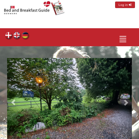
Log in
Toggle
navigatio