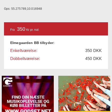
Gps: 55.275789,10.016948
350
Fra
Kr pr. nat
Elmegaarden BB tilbyder:
Enkeltværelse:
350
DKK
Dobbeltværelse:
450
DKK