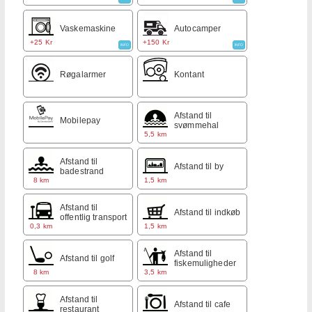
Vaskemaskine
Autocamper
+25 Kr
+150 Kr
INFO
INFO
Røgalarmer
Kontant
Afstand til
Mobilepay
svømmehal
5,5 km
Afstand til
Afstand til by
badestrand
8 km
1,5 km
Afstand til
Afstand til indkøb
offentlig transport
0,3 km
1,5 km
Afstand til
Afstand til golf
fiskemuligheder
8 km
3,5 km
Afstand til
Afstand til cafe
restaurant