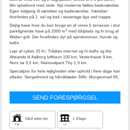
lille spisebord med stole. Nyt moderne fælles badeværelse.
Egen indgang til værelser og badeværelse. Værelser
forefindes på 1. sal og bad i stueetage lige ved trappe.
Dejlig have hvor du kan bruge en af vores 5 terrasser i stor
2
parklignende have på 2000 m
med bålplads og fri brug af
Weber grill. Der forefindes dyr på ejendommen, hunde og
katte.
Leje af cykler 25 Kr. Trådløs internet og fri kaffe og the.
Afstande til Aalborg lufthavn 100 km, Vesterhavet 9 km,
Nors sø 3,5 km, Nationalpark Thy 1,0 km.
Specialpris for hele lejligheden eller ophold i flere dage kan
aftales. Sengelinned og håndklæder 50Kr. Morgenmad 65.
Gård uden dyr
1. Etage
FW
+1