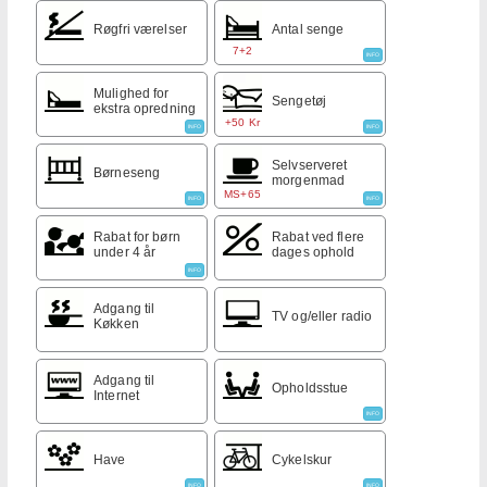
Røgfri værelser
Antal senge
7+2
INFO
Mulighed for
Sengetøj
ekstra opredning
+50 Kr
INFO
INFO
Selvserveret
Børneseng
morgenmad
MS+65
INFO
INFO
Rabat for børn
Rabat ved flere
under 4 år
dages ophold
INFO
Adgang til
TV og/eller radio
Køkken
Adgang til
Opholdsstue
Internet
INFO
Have
Cykelskur
INFO
INFO