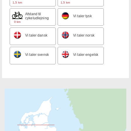
1,5 km
1,5 km
Afstand til
Vi taler tysk
cykeludlejning
0 km
Vi taler dansk
Vi taler norsk
Vi taler svensk
Vi taler engelsk