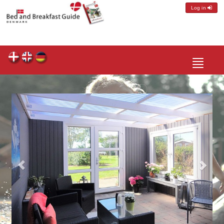
Log in
Toggle
navigatio