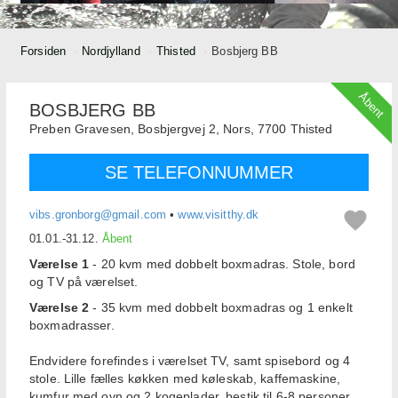
Forsiden
Nordjylland
Thisted
Bosbjerg BB
Åbent
BOSBJERG BB
Preben Gravesen,
Bosbjergvej 2, Nors,
7700
Thisted
SE TELEFONNUMMER
vibs.gronborg@gmail.com
•
www.visitthy.dk
01.01.-31.12.
Åbent
Værelse 1
- 20 kvm med dobbelt boxmadras. Stole, bord
og TV på værelset.
Værelse 2
- 35 kvm med dobbelt boxmadras og 1 enkelt
boxmadrasser.
Endvidere forefindes i værelset TV, samt spisebord og 4
stole. Lille fælles køkken med køleskab, kaffemaskine,
kumfur med ovn og 2 kogeplader, bestik til 6-8 personer,