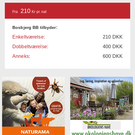
210
Fra
Kr pr. nat
Bosbjerg BB tilbyder:
Enkeltværelse:
210
DKK
Dobbeltværelse:
400
DKK
Anneks:
600
DKK