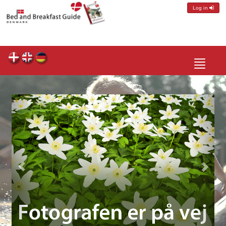
Log in
Toggle
navigatio