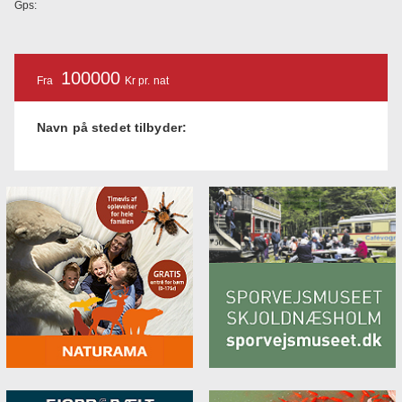
Gps:
100000
Fra
Kr pr. nat
Navn på stedet tilbyder: