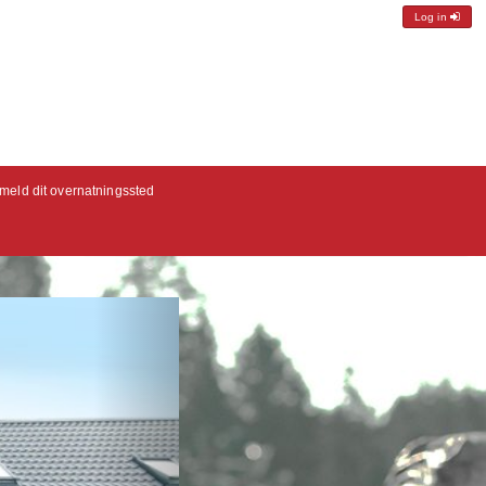
Log in
lmeld dit overnatningssted