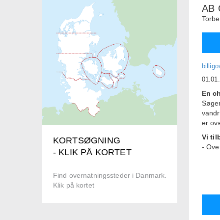
AB
Torbe
billi
01.01
En c
Søger
vandr
er ov
Vi ti
KORTSØGNING
- Ove
- KLIK PÅ KORTET
opred
- Ove
Find overnatningssteder i Danmark.
facili
Klik på kortet
- Er 
op ti
bad.
- Fer