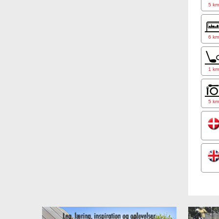
5 k
Parke
Grati
6 k
1 k
5 k