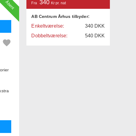
340
Åbent
Fra
Kr pr. nat
AB Centrum Århus tilbyder:
Enkeltværelse:
340
DKK
Dobbeltværelse:
540
DKK
orier
kstra
et
 med
let og