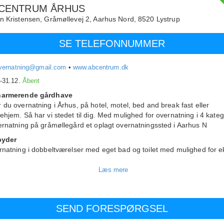
 CENTRUM ÅRHUS
n Kristensen,
Gråmøllevej 2, Aarhus Nord,
8520
Lystrup
SE TELEFONNUMMER
governatning@gmail.com
•
www.abcentrum.dk
.-31.12.
Åbent
harmerende gårdhave
 du overnatning i Århus, på hotel, motel, bed and break fast eller
ehjem. Så har vi stedet til dig. Med mulighed for overnatning i 4 kateg
ernatning på gråmøllegård et oplagt overnatningssted i Aarhus N
lbyder
rnatning i dobbeltværelser med eget bad og toilet med mulighed for e
ninger
rnatning i enkeltværelser eller dobbeltværelser med fælles bad og toil
teter
i flere der skal overnatte i Aarhus, er der mulighed for at leje soverum
l 4 pers. pr. værelse i stil med vandrehjem, men med the køkken og toi
ie lejlighed med eget the køkken, toilet og bad med mulighed for