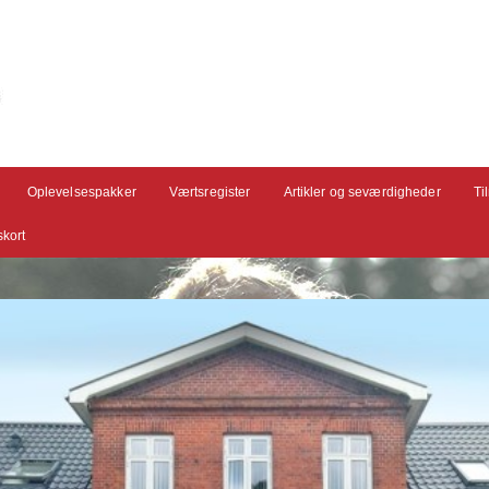
Oplevelsespakker
Værtsregister
Artikler og seværdigheder
Ti
kort