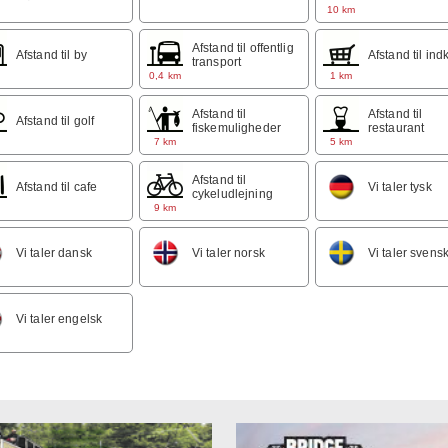
m
10 km
ring
s og lige uden for huset.
Afstand til offentlig
Afstand til by
Afstand til ind
transport
m
0,4 km
1 km
Afstand til
Afstand til
Afstand til golf
fiskemuligheder
restaurant
m
7 km
5 km
Afstand til
Afstand til cafe
Vi taler tysk
cykeludlejning
m
9 km
Vi taler dansk
Vi taler norsk
Vi taler svens
Vi taler engelsk