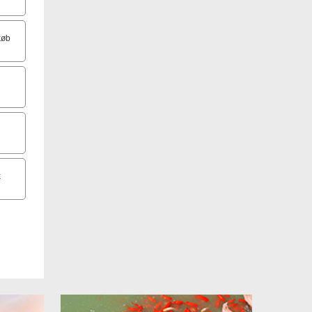
køb
k