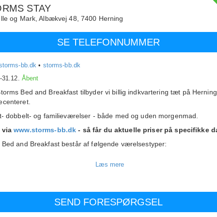
ORMS STAY
lle og Mark,
Albækvej 48,
7400
Herning
SE TELEFONNUMMER
storms-bb.dk
•
storms-bb.dk
.-31.12.
Åbent
torms Bed and Breakfast tilbyder vi billig indkvartering tæt på Hernin
centeret.
t- dobbelt- og familieværelser - både med og uden morgenmad.
 via
www.storms-bb.dk
- så får du aktuelle priser på specifikke d
 Bed and Breakfast består af følgende værelsestyper:
obbeltværelser med fælles badeværelse
obbeltværelse med fælles badeværelse
værelser deles om vores 2 fine badeværelser samt fællesområde med
e køkken, spiseplads og fjernsyn. Alle dobbeltværelser kan også leje
værelser.
værelser på Storms Bed and Breakfast, er indrettet med komfortable s