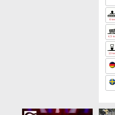
For a
+45 2
6 k
4,5 k
13 k