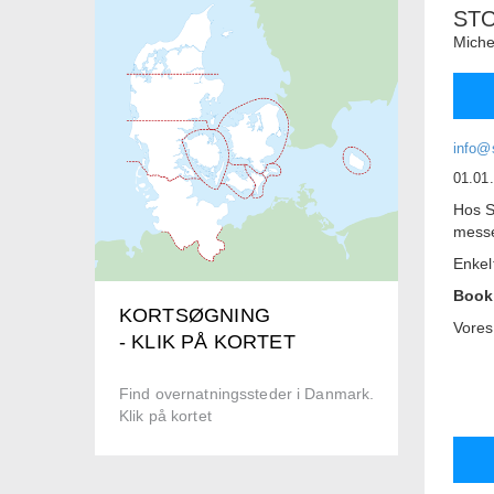
ST
Miche
info@
01.01
Hos S
messe
Enkel
Book
KORTSØGNING
Vores
- KLIK PÅ KORTET
3 x D
2 x D
Find overnatningssteder i Danmark.
Alle 
Klik på kortet
mindr
enkel
Alle 