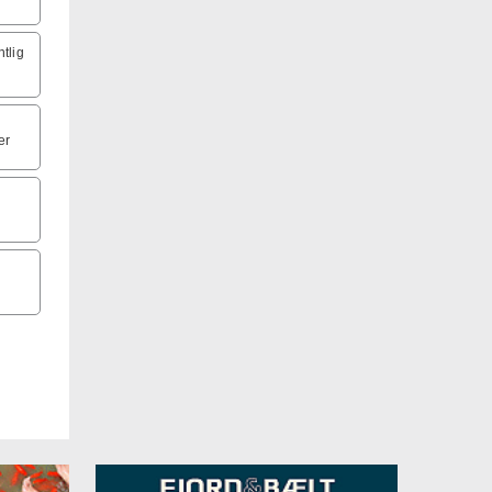
lefon
ntlig
er
g