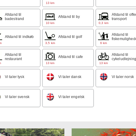
13 km
t bestille dit ophold med håndværkerrabat bedes du kontakte os på te
8 96 08 19 eller mail
info@storms-bb.dk
Afstand til
Afstand til offe
Afstand til by
badestrand
transport
m
10 km
0,3 km
Afstand til
Afstand til indkøb
Afstand til golf
fiskemulighed
m
3,5 km
6 km
Afstand til
Afstand til
Afstand til cafe
restaurant
cykeludlejnin
m
13 km
13 km
Vi taler tysk
Vi taler dansk
Vi taler norsk
Vi taler svensk
Vi taler engelsk