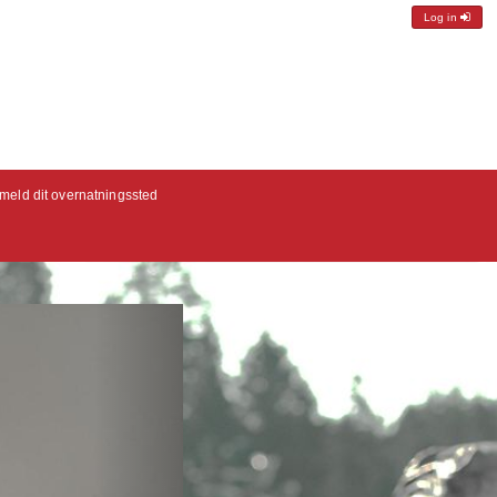
Log in
lmeld dit overnatningssted