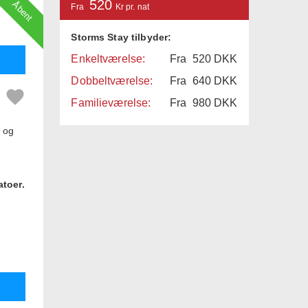
520
Åbent
Fra
Kr pr. nat
Storms Stay tilbyder:
Enkeltværelse:
Fra
520
DKK
Dobbeltværelse:
Fra
640
DKK
Familieværelse:
Fra
980
DKK
g og
atoer.
s som
enge,