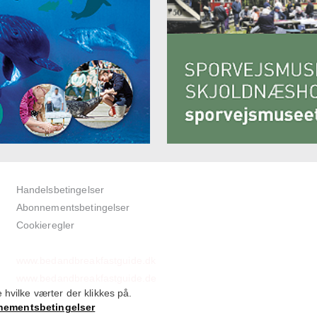
Handelsbetingelser
Abonnementsbetingelser
Cookieregler
www.bedandbreakfastguide.dk
www.bedandbreakfastguide.de
 hvilke værter der klikkes på.
ementsbetingelser