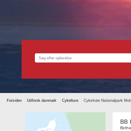
Forsiden
Udforsk danmark
Cykel­ture
Cykelrute Nationalpark Mol
BB 
Birth