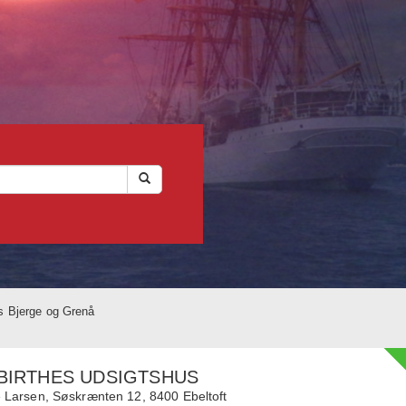
s Bjerge og Grenå
BIRTHES UDSIGTSHUS
e Larsen,
Søskrænten 12,
8400
Ebeltoft