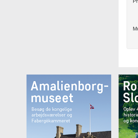
Pr
Mu