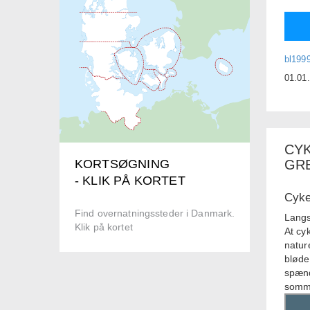
bl199
01.01
CY
KORTSØGNING
GR
- KLIK PÅ KORTET
Cyke
Find overnatningssteder i Danmark.
Langs
Klik på kortet
At cy
natur
bløde
spænd
somme