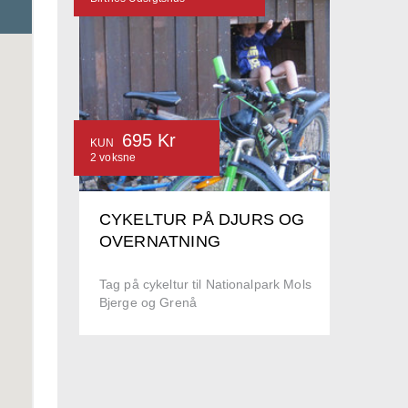
695 Kr
KUN
2 voksne
CYKELTUR PÅ DJURS OG
OVERNATNING
Tag på cykeltur til Nationalpark Mols
Bjerge og Grenå