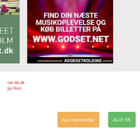
net-bb.dk
jip.Host
Kun nødvendige
ALLE OK