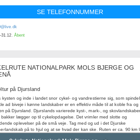
SE TELEFONNUMMER
9@live.dk
.-31.12.
Åbent
KELRUTE NATIONALPARK MOLS BJERGE OG
ENÅ
ltur på Djursland
 kysten og inde i landet snor cykel- og vandrestierne sig, som spinde
kle ad biveje i kønne landskaber er en effektiv måde til at koble fra og
en på Djursland. Djurslands varierede kyst-, mark-, og skovlandskab
 bakker lægger op til cykelopdagelse. Det vrimler med slotte og
ende oplevelser på de små veje. Tag med og ud i det Djurske
rlandskab på to hjul og at se hvad der kan ske. Ruten er ca. 90 km 