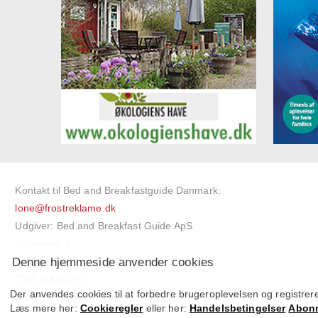
Kontakt til Bed and Breakfastguide Danmark:
lone@frostreklame.dk
Udgiver: Bed and Breakfast Guide ApS
Nyborgvej 7
Denne hjemmeside anvender cookies
5750 Ringe
CVR 41516232
Der anvendes cookies til at forbedre brugeroplevelsen og registrere
Bankforbindelse: Danske Bank
Læs mere her:
Cookieregler
eller her:
Handelsbetingelser
Abonn