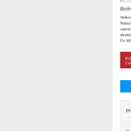
Birt
Velko
Natio
værel
direk
Fri W
KU
2 v
Pr