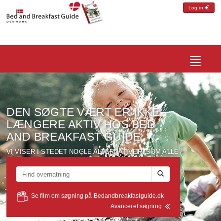
Log in
Toggle
navigatio
DEN SØGTE VÆRT ER IKKE
LÆNGERE AKTIV HOS BED
AND BREAKFAST GUIDE
VI VISER I STEDET NOGLE ALTERNATIVER, SOM ALLE
LIGGER I EN RADIUS AF CA. 10 KM FRA DEN VÆRT DU
SØGTE PÅ...
Se film om søgning på Bedandbreakfastguide.dk
Avanceret søgning