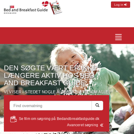
Log in
Toggle
navigatio
DEN SØGTE VÆRT ER IKKE
LÆNGERE AKTIV HOS BED
AND BREAKFAST GUIDE
VI VISER I STEDET NOGLE ALTERNATIVER, SOM ALLE
LIGGER I EN RADIUS AF CA. 10 KM FRA DEN VÆRT DU
SØGTE PÅ...
Se film om søgning på Bedandbreakfastguide.dk
Avanceret søgning