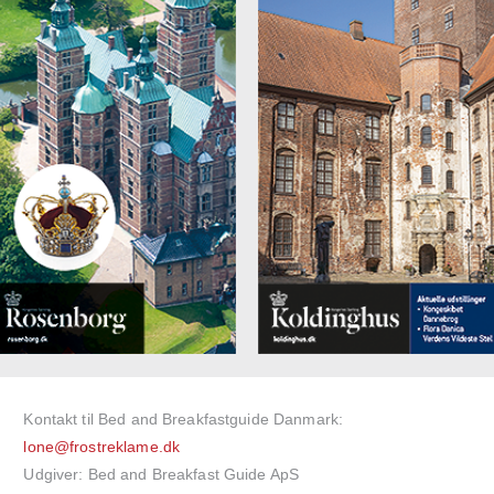
Kontakt til Bed and Breakfastguide Danmark:
lone@frostreklame.dk
Udgiver: Bed and Breakfast Guide ApS