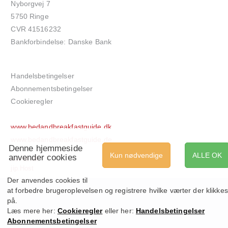
Nyborgvej 7
5750 Ringe
CVR 41516232
Bankforbindelse: Danske Bank
Handelsbetingelser
Abonnementsbetingelser
Cookieregler
www.bedandbreakfastguide.dk
www.bedandbreakfastguide.de
Denne hjemmeside
Kun nødvendige
ALLE OK
anvender cookies
net-bb.dk
jip.Host
Der anvendes cookies til
at forbedre brugeroplevelsen og registrere hvilke værter der klikkes
på.
Læs mere her:
Cookieregler
eller her:
Handelsbetingelser
Abonnementsbetingelser