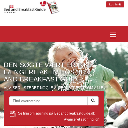
Log in
Toggle
navigatio
DEN SØGTE VÆRT ER IKKE
LÆNGERE AKTIV HOS BED
AND BREAKFAST GUIDE
VI VISER I STEDET NOGLE ALTERNATIVER, SOM ALLE
LIGGER I EN RADIUS AF CA. 10 KM FRA DEN VÆRT DU
SØGTE PÅ...
Se film om søgning på Bedandbreakfastguide.dk
Avanceret søgning