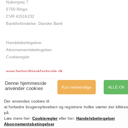
Nyborgvej 7
5750 Ringe
CVR 41516232
Bankforbindelse: Danske Bank
Handelsbetingelser
Abonnementsbetingelser
Cookieregler
www.bedandbreakfastguide.dk
www.bedandbreakfastguide.de
Denne hjemmeside
Kun nødvendige
ALLE OK
anvender cookies
net-bb.dk
jip.Host
Der anvendes cookies til
at forbedre brugeroplevelsen og registrere hvilke værter der klikkes
på.
Læs mere her:
Cookieregler
eller her:
Handelsbetingelser
Abonnementsbetingelser