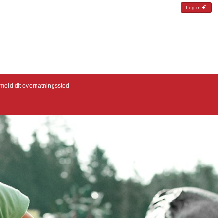
Log in
lmeld dit overnatningssted