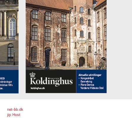
net-bb.dk
jip.Host