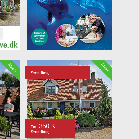
Åbent
Åbent
Svendborg
350 Kr
Fra
Svendborg