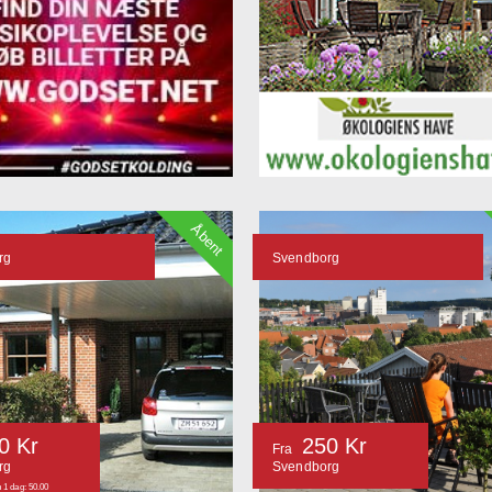
Åbent
rg
Svendborg
0 Kr
250 Kr
Fra
rg
Svendborg
 1 dag: 50.00