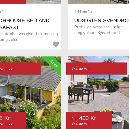
 fra
1.44 km fra
CHHOUSE BED AND
UDSIGTEN SVENDB
AKFAST
Prisbillige værelser i rolige
omgivelser- Bynært med...
ige dobbeltværelser i skønne og
 omgivelser....
Åbent
kerninge
Skårup Fyn
5 Kr
400 Kr
Fra
kerninge
Skårup Fyn