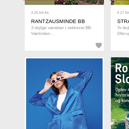
4.26 km fra
6.27 km
RANTZAUSMINDE BB
STR
3 dejlige værelser i veldrevet BB.
To dej
Værtinden...
Olleru