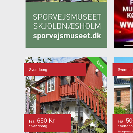
Åbent
Svendborg
Svendbo
650 Kr
50
Fra
Fra
Svendborg
Svendbo
Tillæg ved kun