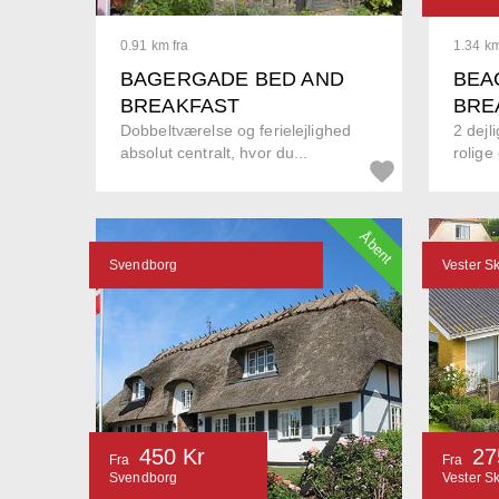
0.91 km fra
1.34 km
BAGERGADE BED AND
BEA
BREAKFAST
BRE
Dobbeltværelse og ferielejlighed
2 dejl
absolut centralt, hvor du...
rolige
Åbent
Svendborg
Vester S
450 Kr
27
Fra
Fra
Svendborg
Vester S