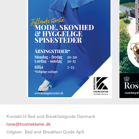
Kontakt til Bed and Breakfastguide Danmark:
lone@frostreklame.dk
Udgiver: Bed and Breakfast Guide ApS