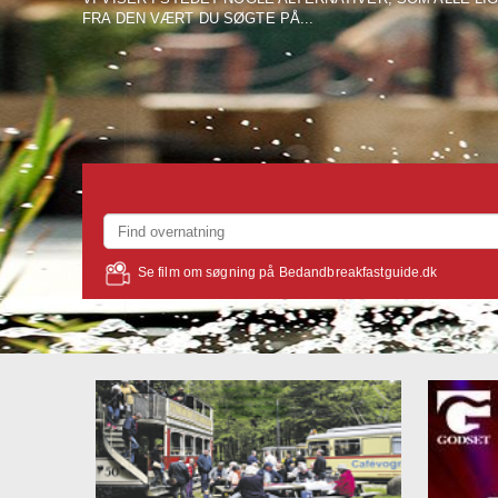
FRA DEN VÆRT DU SØGTE PÅ...
Se film om søgning på Bedandbreakfastguide.dk