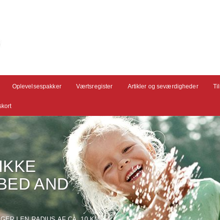
Oplevelsespakker
Værtsregister
Artikler og seværdigheder
Ti
kort
IKKE
BED AND
GER I EN RADIUS AF CA. 10 KM