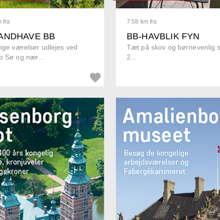
 fra
7.58 km fra
ANDHAVE BB
BB-HAVBLIK FYN
lige værelser udlejes ved
Tæt på skov og børnevenlig s
p Sø og nær...
2...