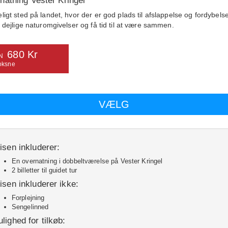
natning Vester Kringel
ligt sted på landet, hvor der er god plads til afslappelse og fordybels
i dejlige naturomgivelser og få tid til at være sammen.
680 Kr
N
oksne
isen inkluderer:
En overnatning i dobbeltværelse på Vester Kringel
2 billetter til guidet tur
isen inkluderer ikke:
Forplejning
Sengelinned
lighed for tilkøb: