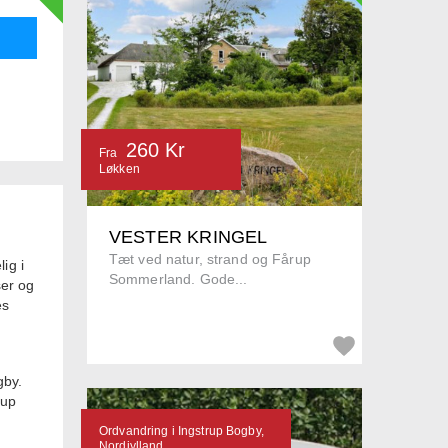
260 Kr
Fra
Løkken
VESTER KRINGEL
Tæt ved natur, strand og Fårup
lig i
Sommerland. Gode...
ser og
es
gby.
rup
Ordvandring i Ingstrup Bogby,
Nordjylland