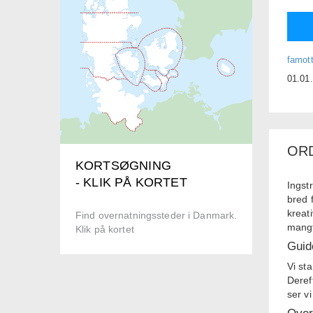
famot
01.01
OR
KORTSØGNING
- KLIK PÅ KORTET
Ingstr
bred 
kreati
Find overnatningssteder i Danmark.
mangf
Klik på kortet
Guid
Vi st
Deref
ser v