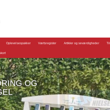
Oplevelsespakker
Værtsregister
Artikler og seværdigheder
Ti
kort
DRING OG
GEL