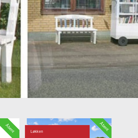
Åbent
Åbent
Løkken