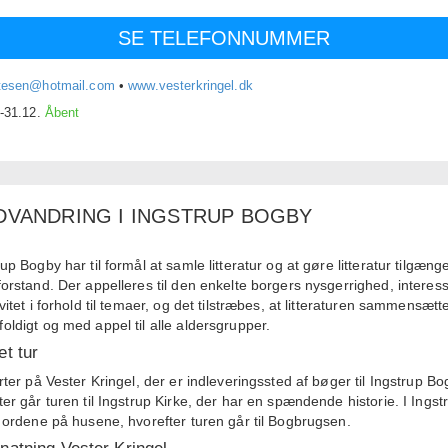
SE TELEFONNUMMER
tesen@hotmail.com
•
www.vesterkringel.dk
.-31.12.
Åbent
DVANDRING I INGSTRUP BOGBY
up Bogby har til formål at samle litteratur og at gøre litteratur tilgænge
forstand. Der appelleres til den enkelte borgers nysgerrighed, interes
vitet i forhold til temaer, og det tilstræbes, at litteraturen sammensætt
oldigt og med appel til alle aldersgrupper.
et tur
arter på Vester Kringel, der er indleveringssted af bøger til Ingstrup Bo
ter går turen til Ingstrup Kirke, der har en spændende historie. I Ingst
i ordene på husene, hvorefter turen går til Bogbrugsen.