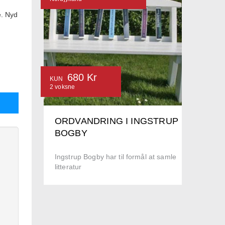
e. Nyd
680 Kr
KUN
2 voksne
ORDVANDRING I INGSTRUP
BOGBY
Ingstrup Bogby har til formål at samle
litteratur