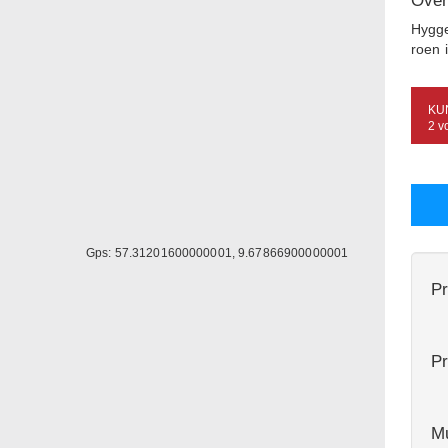
Over
Hygge
roen 
KU
2 v
Gps: 57.31201600000001, 9.67866900000001
Pr
Pr
Mu