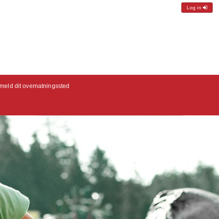
Log in
lmeld dit overnatningssted