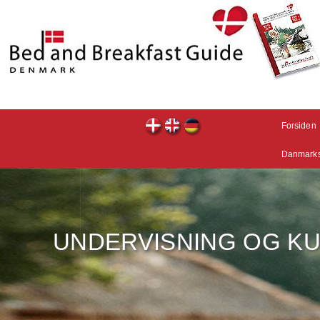
Forsiden
Danmarks
UNDER­VISNING OG K