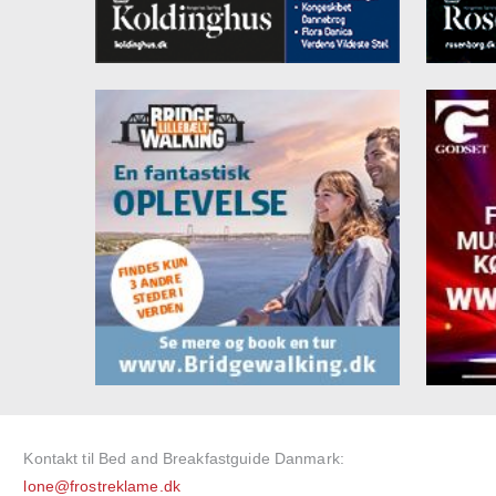
Kontakt til Bed and Breakfastguide Danmark:
lone@frostreklame.dk