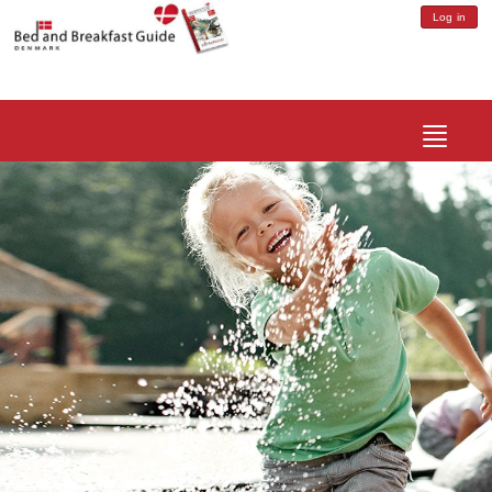
Log in
Toggle
navigatio