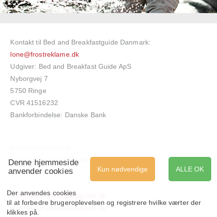
Kontakt til Bed and Breakfastguide Danmark:
lone@frostreklame.dk
Udgiver: Bed and Breakfast Guide ApS
Nyborgvej 7
5750 Ringe
CVR 41516232
Bankforbindelse: Danske Bank
Handelsbetingelser
Abonnementsbetingelser
Denne hjemmeside
Kun nødvendige
ALLE OK
anvender cookies
Cookieregler
Der anvendes cookies
www.bedandbreakfastguide.dk
til at forbedre brugeroplevelsen og registrere hvilke værter der
www.bedandbreakfastguide.de
klikkes på.