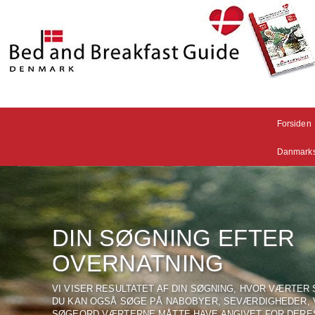
Forsiden
Danmarks
DIN SØGNING EFTER
OVERNATNING
VI VISER RESULTATET AF DIN SØGNING, HVOR VÆRTER
DU KAN OGSÅ SØGE PÅ NABOBYER, SEVÆRDIGHEDER,
SØGEORD VÆRTERNE MÅTTE HAVE ANGIVET FOR DERE