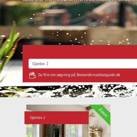
Se film om søgning på Bedandbreakfastguide.dk
Åbent
Gjerlev J