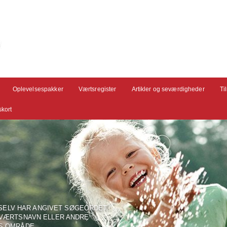
Oplevelsespakker
Værtsregister
Artikler og seværdigheder
Ti
kort
 SELV HAR ANGIVET SØGEORDET.
 VÆRTSNAVN ELLER ANDRE
S OMRÅDE.