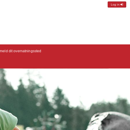
Log in
lmeld dit overnatningssted