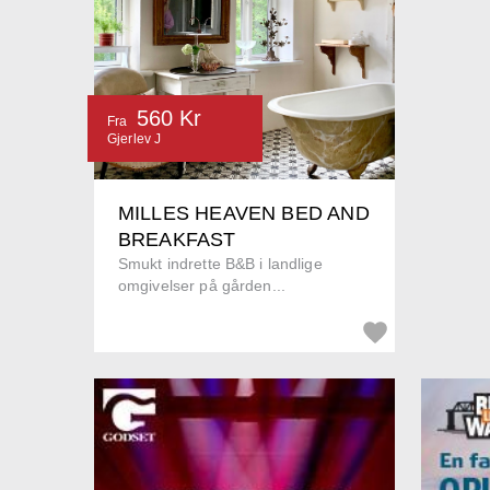
560 Kr
Fra
Gjerlev J
MILLES HEAVEN BED AND
BREAKFAST
Smukt indrette B&B i landlige
omgivelser på gården...