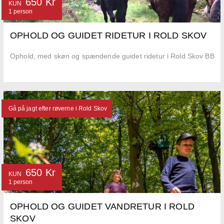
650 Kr
KUN
1 person
OPHOLD OG GUIDET RIDETUR I ROLD SKOV
Ophold, med skøn og spændende guidet ridetur i Rold Skov BB
Gå på jagt efter røverne i Rold Skov
650 Kr
KUN
1 person
OPHOLD OG GUIDET VANDRETUR I ROLD
SKOV