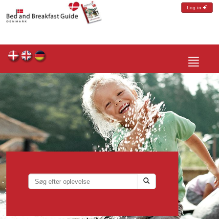
Log in
Toggle
navigatio