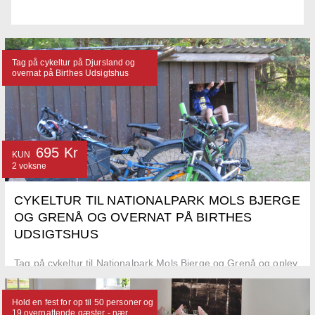
Tag på cykeltur på Djursland og
overnat på Birthes Udsigtshus
695 Kr
KUN
2 voksne
CYKELTUR TIL NATIONALPARK MOLS BJERGE
OG GRENÅ OG OVERNAT PÅ BIRTHES
UDSIGTSHUS
Tag på cykeltur til Nationalpark Mols Bjerge og Grenå og oplev
Djursland på to hjul. Overnat i dobbeltværelse på Birthes
Udsigtshus
Hold en fest for op til 50 personer og
19 overnattende gæster - nær