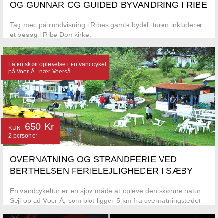
OG GUNNAR OG GUIDED BYVANDRING I RIBE
Tag med på rundvisning i Ribes gamle bydel, turen inkluderer
et besøg i Ribe Domkirke.
Få en skøn oplevelse i en vandcykel
på Voer Å - nær Voerså
650 Kr
KUN
2 personer
OVERNATNING OG STRANDFERIE VED
BERTHELSEN FERIELEJLIGHEDER I SÆBY
En vandcykeltur er en sjov måde at opleve den skønne natur.
Sejl op ad Voer Å, som blot ligger 5 km fra overnatningstedet