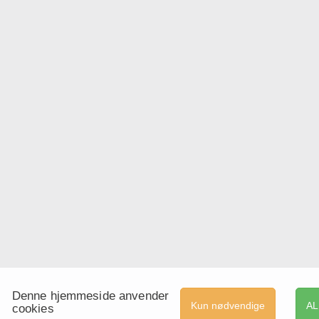
Denne hjemmeside anvender
Kun nødvendige
AL
cookies