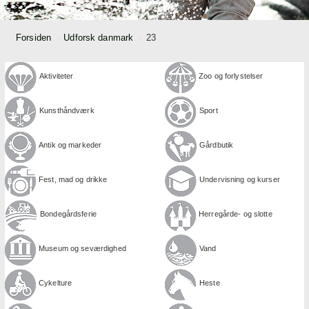
Forsiden
Udforsk danmark
23
Aktiviteter
Zoo og forlystelser
Kunst­håndværk
Sport
Antik og markeder
Gårdbutik
Fest, mad og drikke
Under­visning og kurser
Bondegårds­ferie
Herregårde- og slotte
Museum og seværdighed
Vand
Cykel­ture
Heste