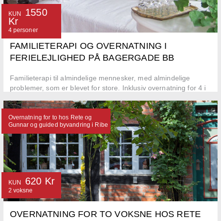
1550
KUN
Kr
4 personer
FAMILIETERAPI OG OVERNATNING I
FERIELEJLIGHED PÅ BAGERGADE BB
Familieterapi til almindelige mennesker, med almindelige
problemer, som er blevet for store. Inklusiv overnatning for 4 i
ferielejlighed.
Overnatning for to hos Rete og
Gunnar og guided byvandring i Ribe
620 Kr
KUN
2 voksne
OVERNATNING FOR TO VOKSNE HOS RETE