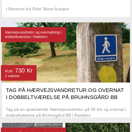
I Røverne fra Rold Skovs fodspor
Hærvejsvandretur og overnatning i
dobbeltværelse i Rødekro
730 Kr
KUN
2 voksne
TAG PÅ HÆRVEJSVANDRETUR OG OVERNAT
I DOBBELTVÆRELSE PÅ BRUHNSGÅRD BB
Tag på en spændende Hærvejsvandretur på 36 km og overnat i
dobbeltværelse på Bruhnsgård BB i Rødekro