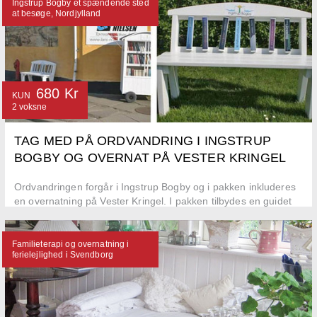
Ingstrup Bogby et spændende sted
at besøge, Nordjylland
680 Kr
KUN
2 voksne
TAG MED PÅ ORDVANDRING I INGSTRUP
BOGBY OG OVERNAT PÅ VESTER KRINGEL
Ordvandringen forgår i Ingstrup Bogby og i pakken inkluderes
en overnatning på Vester Kringel. I pakken tilbydes en guidet
ture rundt i byen
Familieterapi og overnatning i
ferielejlighed i Svendborg