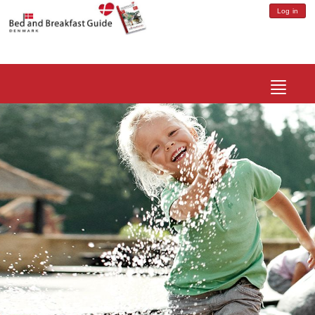
Log in
Toggle
navigatio