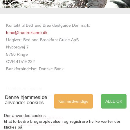
Kontakt til Bed and Breakfastguide Danmark:
lone@frostreklame.dk
Udgiver: Bed and Breakfast Guide ApS
Nyborgvej 7
5750 Ringe
CVR 41516232
Bankforbindelse: Danske Bank
Handelsbetingelser
Abonnementsbetingelser
Denne hjemmeside
Kun nødvendige
ALLE OK
anvender cookies
Cookieregler
Der anvendes cookies
www.bedandbreakfastguide.dk
til at forbedre brugeroplevelsen og registrere hvilke værter der
www.bedandbreakfastguide.de
klikkes på.